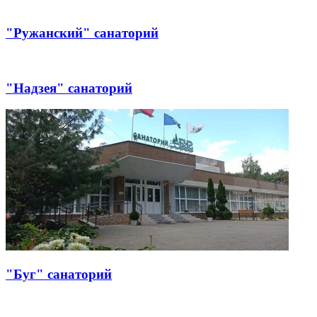
"Ружанский" санаторий
"Надзея" санаторий
"Буг" санаторий