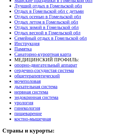
Майские праздники в Гомельской обл
Лучший отдых в Гомельской обл
Отдых в Гомельской обл с детьми
Отдых осенью в Гомельской обл
Отдых летом в Гомельской обл
Отдых зимой в Гомельской обл
Отдых весной в Гомельской обл
Семейный отдых в Гомельской обл
Инструкция
Памятка
Санаторно-курортная карта
МЕДИЦИНСКИЙ ПРОФИЛЬ:
опорно-двигательный аппарат
сердечно-сосудистая система
общетерапевтический
мочеполовая
дыхательная система
нервная система
эндокринная система
урология
гинекология
пищеварение
костно-мышечная
Страны и курорты: