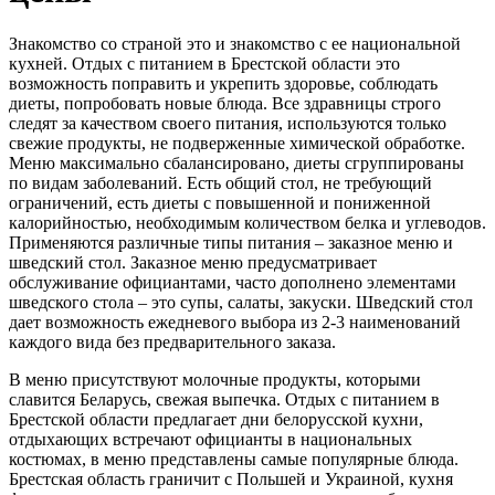
Знакомство со страной это и знакомство с ее национальной
кухней. Отдых с питанием в Брестской области это
возможность поправить и укрепить здоровье, соблюдать
диеты, попробовать новые блюда. Все здравницы строго
следят за качеством своего питания, используются только
свежие продукты, не подверженные химической обработке.
Меню максимально сбалансировано, диеты сгруппированы
по видам заболеваний. Есть общий стол, не требующий
ограничений, есть диеты с повышенной и пониженной
калорийностью, необходимым количеством белка и углеводов.
Применяются различные типы питания – заказное меню и
шведский стол. Заказное меню предусматривает
обслуживание официантами, часто дополнено элементами
шведского стола – это супы, салаты, закуски. Шведский стол
дает возможность ежедневого выбора из 2-3 наименований
каждого вида без предварительного заказа.
В меню присутствуют молочные продукты, которыми
славится Беларусь, свежая выпечка. Отдых с питанием в
Брестской области предлагает дни белорусской кухни,
отдыхающих встречают официанты в национальных
костюмах, в меню представлены самые популярные блюда.
Брестская область граничит с Польшей и Украиной, кухня