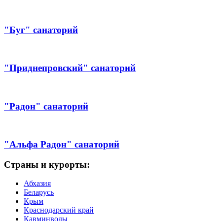
"Буг" санаторий
"Приднепровский" санаторий
"Радон" санаторий
"Альфа Радон" санаторий
Страны и курорты:
Абхазия
Беларусь
Крым
Краснодарский край
Кавминводы