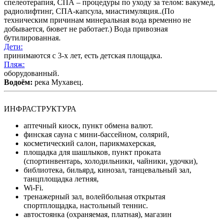
спелеотерапия, СПА – процедуры по уходу за телом: вакумед,
радиолифтинг, СПА-капсула, миастимуляция..(По
техническим причинам минеральная вода временно не
добывается, бювет не работает.) Вода привозная
бутилированная.
Дети:
принимаются с 3-х лет, есть детская площадка.
Пляж:
оборудованный.
Водоём:
река Мухавец.
ИНФРАСТРУКТУРА
аптечный киоск, пункт обмена валют.
финская сауна с мини-бассейном, солярий,
косметический салон, парикмахерская,
площадка для шашлыков, пункт проката
(спортинвентарь, холодильники, чайники, удочки),
библиотека, бильярд, кинозал, танцевальный зал,
танцплощадка летняя,
Wi-Fi.
тренажерный зал, волейбольная открытая
спортплощадка, настольный теннис.
автостоянка (охраняемая, платная), магазин