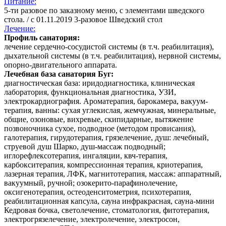
Питание:
5-ти разовое по заказному меню, с элементами шведского
стола. / с 01.11.2019 3-разовое Шведский стол
Лечение:
Профиль санатория:
лечение сердечно-сосудистой системы (в т.ч. реабилитация),
дыхательной системы (в т.ч. реабилитация), нервной системы,
опорно-двигательного аппарата.
Лечебная база санатория Буг:
диагностическая база: иридодиагностика, клиническая
лаборатория, функциональная диагностика, УЗИ,
электрокардиография. Ароматерапия, барокамера, вакуум-
терапия, ванны: сухая углекислая, жемчужная, минеральные,
общие, озоновые, вихревые, скипидарные, вытяжение
позвоночника сухое, подводное (методом провисания),
галотерапия, гирудотерапия, грязелечение, душ: лечебный,
струевой душ Шарко, душ-массаж подводный;
иглорефлексотерапия, ингаляции, квч-терапия,
карбокситерапия, компрессионная терапия, криотерапия,
лазерная терапия, ЛФК, магнитотерапия, массаж: аппаратный,
вакуумный, ручной; озокерито-парафинолечение,
оксигенотерапия, остеоденситометрия, психотерапия,
реабилитационная капсула, сауна инфракрасная, сауна-мини
Кедровая бочка, светолечение, стоматология, фитотерапия,
электрогрязелечение, электролечение, электросон,