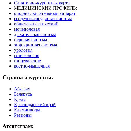
Санаторно-курортная карта
МЕДИЦИНСКИЙ ПРОФИЛЬ:
опорно-двигательный аппарат
сердечно-сосудистая система
общетерапевтический
мочеполовая
дыхательная система
нервная система
эндокринная система
урология
гинекология
пищеварение
костно-мышечная
Страны и курорты:
Абхазия
Беларусь
Крым
Краснодарский край
Кавминводы
Регионы
Агентствам: