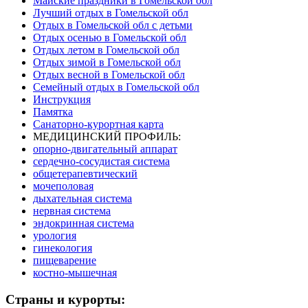
Майские праздники в Гомельской обл
Лучший отдых в Гомельской обл
Отдых в Гомельской обл с детьми
Отдых осенью в Гомельской обл
Отдых летом в Гомельской обл
Отдых зимой в Гомельской обл
Отдых весной в Гомельской обл
Семейный отдых в Гомельской обл
Инструкция
Памятка
Санаторно-курортная карта
МЕДИЦИНСКИЙ ПРОФИЛЬ:
опорно-двигательный аппарат
сердечно-сосудистая система
общетерапевтический
мочеполовая
дыхательная система
нервная система
эндокринная система
урология
гинекология
пищеварение
костно-мышечная
Страны и курорты: