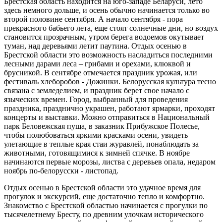
Брестская область находится на юго-западе Беларуси, лето
здесь немного дольше, и осень обычно начинается только во
второй половине сентября. А начало сентября - пора
прекрасного бабьего лета, еще стоят солнечные дни, но воздух
становится прозрачным, утром берега водоемов окутывает
туман, над деревьями летит паутина. Отдых осенью в
Брестской области это возможность насладиться последними
лесными дарами леса – грибами и орехами, клюквой и
брусникой. В сентябре отмечается праздник урожая, или
фестиваль хлеборобов - Дожинки. Белорусская культура тесно
связана с земледелием, и праздник берет свое начало с
языческих времен. Город, выбранный для проведения
праздника, празднично украшен, работают ярмарки, проходят
концерты и выставки. Можно отправиться в Национальный
парк Беловежская пуща, в заказник Прибужское Полесье,
чтобы полюбоваться яркими красками осени, увидеть
улетающие в теплые края стаи журавлей, понаблюдать за
животными, готовящимися к зимней спячке. В ноябре
начинаются первые морозы, листва с деревьев опала, недаром
ноябрь по-белорусски - листопад.
Отдых осенью в Брестской области это удачное время для
прогулок и экскурсий, еще достаточно тепло и комфортно.
Знакомство с Брестской областью начинается с прогулки по
тысячелетнему Бресту, по древним улочкам исторического