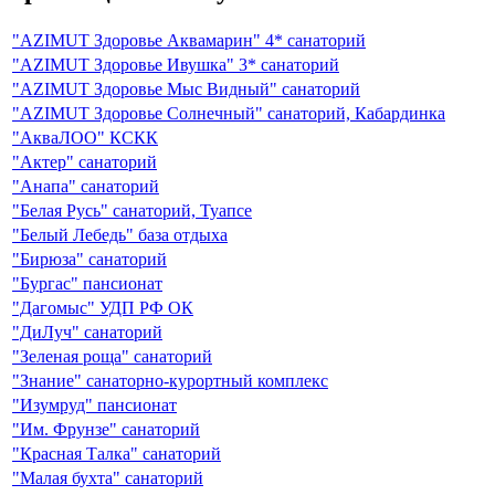
"AZIMUT Здоровье Аквамарин" 4* санаторий
"AZIMUT Здоровье Ивушка" 3* санаторий
"AZIMUT Здоровье Мыс Видный" санаторий
"AZIMUT Здоровье Солнечный" санаторий, Кабардинка
"АкваЛОО" КСКК
"Актер" санаторий
"Анапа" санаторий
"Белая Русь" санаторий, Туапсе
"Белый Лебедь" база отдыха
"Бирюза" санаторий
"Бургас" пансионат
"Дагомыс" УДП РФ ОК
"ДиЛуч" санаторий
"Зеленая роща" санаторий
"Знание" санаторно-курортный комплекс
"Изумруд" пансионат
"Им. Фрунзе" санаторий
"Красная Талка" санаторий
"Малая бухта" санаторий