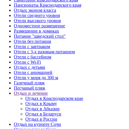
Пансионаты Краснодарского края
Отдых эконом класса
Отели среднего уровня
Отели высокого уровня
Одноместное размещение
Размещение в домиках
Питание "шведский стол"
Отели без питания
Отели c завтраком
Отели c 3-х разовым питанием
Отели с бассейном
Отели с Wi-Fi
Отдых с детьми
Отели с анимацией
Отели у моря до 300 м
Галечный пляж
Песчаный пляж
Отдых и лечение
Отдых в Краснодарском крае
Отдых в Крыму
Отдых в Абхазии
Отдых в Беларуси
Отдых в России
Отдых на курорте Сочи