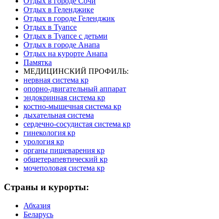
Отдых в городе Сочи
Отдых в Геленджике
Отдых в городе Геленджик
Отдых в Туапсе
Отдых в Туапсе с детьми
Отдых в городе Анапа
Отдых на курорте Анапа
Памятка
МЕДИЦИНСКИЙ ПРОФИЛЬ:
нервная система кр
опорно-двигательный аппарат
эндокринная система кр
костно-мышечная система кр
дыхательная система
сердечно-сосудистая система кр
гинекология кр
урология кр
органы пищеварения кр
общетерапевтический кр
мочеполовая система кр
Страны и курорты:
Абхазия
Беларусь