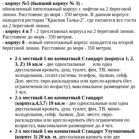
- корпус №5 (бывший корпус № 3)
-
обновленный пятиэтажный корпус с лифтом на 2 береговой
линии. Расстояние до моря - 350 метров. В данном корпусе
находится ресторан "Красная Талка-2", где питаются все гости
на 2 береговой линии.
- корпус 4 и 7 -
2 трехэтажных корпуса на 2 береговой линии.
Расстояние до моря - 350 метров.
- корпус 8 -
новый пятиэтажный корпус находится на второй
береговой линии. Расстояние до моря - 350 метров.
2-х местный 1-но комнатный Стандарт (
корпуса 1, 2,
3, Z
) 16 кв.м
- две односпальные или одна
двуспальная кровать, душ, туалет, фен, ТВ, мини-
холодильник, сплит-система, телефон, балкон, сейф.
Доп. место: евро-раскладушка или кресло-кровать (без
ограничения по возрасту), максимальное размещение до
3 чел.
2-х местный 1-но комнатный Стандарт
(
корпуса,4,5,7
)
19 кв.м
- две односпальные или одна
двуспальная кровать, душ, туалет, фен, ТВ, мини-
холодильник, сейф, балкон. Доп. место: евро-
раскладушка или кресло-кровать (без ограничения по
возрасту), максимальное размещение до 4 чел.
2-х местный 1-но комнатный Стандарт Улучшенный
(корпус 3)
20 кв. м
, двуспальная кровать или две