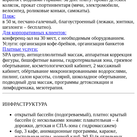
колясок, прокат спортинвентаря (мячи, электромобили,
велосипед, роликовые коньки, самокаты).
Пляж:
в 50 м, песчано-галечный, благоустроенный (лежаки, зонтики,
шезлонги – бесплатно).
Для корпоративных клиентов:
конференц-зал на 30 мест, с необходимым оборудованием.
Услуги: организация кофе-брейков, организация банкетов
Платные услуги:
SPA центр, антицеллюлитный массаж, аппаратная коррекция
фигуры, бишофитные ванны, гидротермальная зона, грязевое
обертывание, косметологический кабинет, 2 массажный
кабинет, обёртывание микронизированными водорослями,
пилинг, салон красоты, солярий, шоколадное обертывание,
подводный душ массаж, программы детоксикации и
лимфодренажа, мезотерапия.
ИНФРАСТРУКТУРА
открытый бассейн (подогреваемый), платно: крытый
бассейн (с несколькими зонами: плавательная – 4
дорожки, детская и СПА-зона с гидромассажем)
бар, 3 кафе, анимационные программы, караоке,
настольные игры, ночной клуб. Wi-Fi (в отдельных