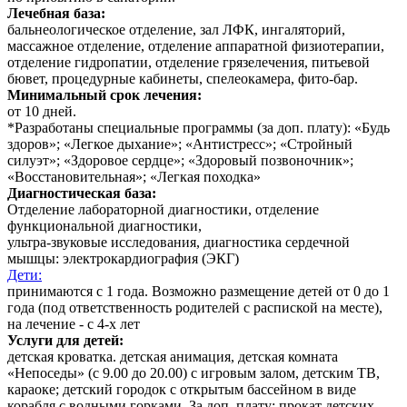
Лечебная база:
бальнеологическое отделение, зал ЛФК, ингаляторий,
массажное отделение, отделение аппаратной физиотерапии,
отделение гидропатии, отделение грязелечения, питьевой
бювет, процедурные кабинеты, спелеокамера, фито-бар.
Минимальный срок лечения:
от 10 дней.
*Разработаны специальные программы (за доп. плату): «Будь
здоров»; «Легкое дыхание»; «Антистресс»; «Стройный
силуэт»; «Здоровое сердце»; «Здоровый позвоночник»;
«Восстановительная»; «Легкая походка»
Диагностическая база:
Отделение лабораторной диагностики, отделение
функциональной диагностики,
ультра-звуковые исследования, диагностика сердечной
мышцы: электрокардиография (ЭКГ)
Дети:
принимаются с 1 года. Возможно размещение детей от 0 до 1
года (под ответственность родителей с распиской на месте),
на лечение - с 4-х лет
Услуги для детей:
детская кроватка. детская анимация, детская комната
«Непоседы» (с 9.00 до 20.00) с игровым залом, детским ТВ,
караоке; детский городок с открытым бассейном в виде
корабля с водными горками. За доп. плату: прокат детских