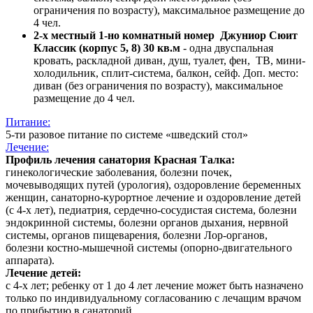
ограничения по возрасту), максимальное размещение до
4 чел.
2-х местный 1-но комнатный номер Джуниор Сюит
Классик (корпус 5, 8) 30 кв.м
- одна двуспальная
кровать, раскладной диван, душ, туалет, фен, ТВ, мини-
холодильник, сплит-система, балкон, сейф. Доп. место:
диван (без ограничения по возрасту), максимальное
размещение до 4 чел.
Питание:
5-ти разовое питание по системе «шведский стол»
Лечение:
Профиль лечения санатория Красная Талка:
гинекологические заболевания, болезни почек,
мочевыводящих путей (урология), оздоровление беременных
женщин, санаторно-курортное лечение и оздоровление детей
(с 4-х лет), педиатрия, сердечно-сосудистая система, болезни
эндокринной системы, болезни органов дыхания, нервной
системы, органов пищеварения, болезни Лор-органов,
болезни костно-мышечной системы (опорно-двигательного
аппарата).
Лечение детей:
c 4-х лет; ребенку от 1 до 4 лет лечение может быть назначено
только по индивидуальному согласованию с лечащим врачом
по прибытию в санаторий.