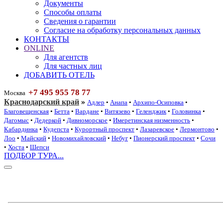
Документы
Способы оплаты
Сведения о гарантии
Согласие на обработку персональных данных
КОНТАКТЫ
ONLINE
Для агентств
Для частных лиц
ДОБАВИТЬ ОТЕЛЬ
+7 495 955 78 77
Москва
Краснодарский край
»
Адлер
•
Анапа
•
Архипо-Осиповка
•
Благовещенская
•
Бетта
•
Вардане
•
Витязево
•
Геленджик
•
Головинка
•
Дагомыс
•
Дедеркой
•
Дивноморское
•
Имеретинская низменность
•
Кабардинка
•
Кудепста
•
Курортный проспект
•
Лазаревское
•
Лермонтово
•
Лоо
•
Майский
•
Новомихайловский
•
Небуг
•
Пионерский проспект
•
Сочи
•
Хоста
•
Шепси
ПОДБОР ТУРА...