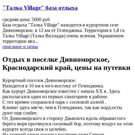
"Талка Village" база отдыха
средняя цена: 5000 руб
База отдыха "Талка Village" находится в курортном селе
Дивноморское, в 12 км от Геленджика. Территория в 1,8 га
Талка Village (Талка Вилладж) очень зеленая. Украшением
территории явл...
описание и цены
Отдых в поселке Дивноморское,
Краснодарский край, цены на путевки
Курортный поселок Дивноморское.
Находится в 10 км к юго-востоку от Геленджика.
Как курорт Дивноморское известен с начала ХХ в. Здесь
располагался один из первых санаториев в районе.
С тех времен сохранился парк с сосновой аллеей .
Климат здесь мягче, чем в Геленджике, так как норд-осты
дуют еще слабее.
От Дивноморского в сторону Джанхота вдоль обрывистого
берега моря протянулся сосновый бор, поэтому воздух на этом
курорте всегда свеж и целебен.
На главной улице поселка построен храм Сергия