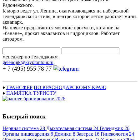
Радонежского.
К морю ведет ул. Ленина, оканчивающаяся на набережной
геленджикского стиля, в центре которой летом работает мини-
аквапарк.
На пляже предлагаются морские прогулки, катание на
«банане», прокат аквалвнгов и гидроциклов. Работает
автодром.
менеджер по Геленджику:
gelendjik@kryptontour.ru
+ 7 (495) 955 78 77
♦
ТРАНСФЕР
ПО КРАСНОДАРСКОМУ КРАЮ
♦
ПАМЯТКА ТУРИСТУ
Быстрый поиск
Нервная система
28
Дыхательная система
24
Геленджик
26
Органы пищеварения
6
Домики
8
Завтрак
16
Гинекология
24
Общетерапевтическое
3
Высокий уровень
27
У моря до 300м