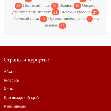
Песчаный пляж
Эконом
Опорно-
45
31
10
двигательный аппарат
Высокий уровень
21
27
Галечный пляж
Органы пищеварения
3-х
54
6
разовое
65
Страны и курорты:
Абхазия
Беларусь
Крым
Краснодарский край
Кавминводы