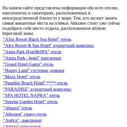
На нашем сайте представлена информация обо всех отелях,
пансионатах и санаториях, расположенных в
непосредственной близости у моря. Тем, кто желает занять
самые вакантные места на пляжах Абхазии стоит уже сейчас
подобрать себе место отдыха, расположенное вблизи
береговой зоны.
"Afon Resort Black Sea Hotel" отель
"Alex Resort & Spa Hotel" курортный комплекс
"Amra Park-Hotel&SPA" отель
"Amza Park - hotel" пансионат
"Grand Hotel Gagra" отель
"Happy Land" гостевые домики
"Maxx Hotel" отель
"Paradise Beach Hotel" **** отель
"PARADISE" курортный комплекс
"SPA HOTEL NAPRA" отель
"Sunrise Garden Hotel" отель
"Абаата" отель
"Абхазия" гранд отель
"Аибга", пансионат
"Айтар" пансионат