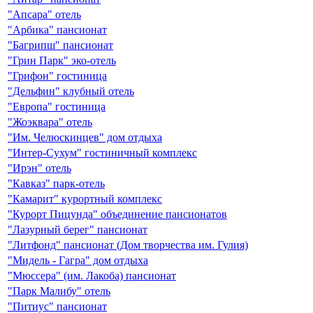
"Апсара" отель
"Арбика" пансионат
"Багрипш" пансионат
"Грин Парк" эко-отель
"Грифон" гостиница
"Дельфин" клубный отель
"Европа" гостиница
"Жоэквара" отель
"Им. Челюскинцев" дом отдыха
"Интер-Сухум" гостиничный комплекс
"Ирэн" отель
"Кавказ" парк-отель
"Камарит" курортный комплекс
"Курорт Пицунда" объединение пансионатов
"Лазурный берег" пансионат
"Литфонд" пансионат (Дом творчества им. Гулия)
"Мидель - Гагра" дом отдыха
"Мюссера" (им. Лакоба) пансионат
"Парк Малибу" отель
"Питиус" пансионат