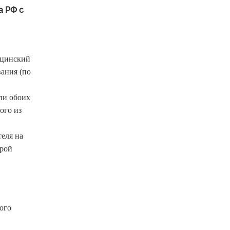
а РФ с
ицинский
вания (по
или обоих
ого из
теля на
орой
ого