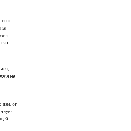
тво о
 за
азия
есяц.
ист,
роля на
 изм. от
ранную
ющей