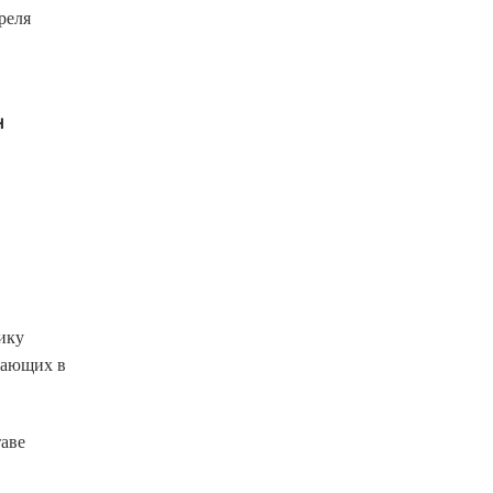
реля
н
ику
жающих в
таве