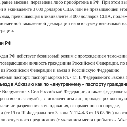
 ранее ввезена, переведена либо приобретена в РФ. При этом в
ной в эквиваленте 3 000 долларов США или не превышающей это
умма, превышающая в эквиваленте 3 000 долларов США, подле
письменной таможенной декларации на всю сумму вывозимой н
ерации.
ми РФ
раждан РФ действует безвизовый режим с прохождением таможенн
стоверяющими личность гражданина Российской Федерации, по
 из Российской Федерации и въезд в Российскую Федерацию,
бный паспорт; паспорт моряка (ст.7 гл. II Федерального Закона
ъезд в Абхазию как по «внутреннему» паспорту граждан
Вооруженных Сил Российской Федерации, а также федеральны
трена военная служба, за исключением лиц, проходящих военну
наличии разрешения командования, оформленного в порядке,
ст.19 гл.III Федерального Закона N 114-ФЗ от 15.08.96г) на ос
ли отпускного предписания (с указанием места прибытия - Абхаз