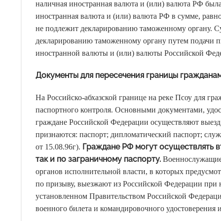
наличная иностранная валюта и (или) валюта РФ была
иностранная валюта и (или) валюта РФ в сумме, рав
не подлежит декларированию таможенному органу. С
декларированию таможенному органу путем подачи 
иностранной валюты и (или) валюты Российской Фед
Документы для пересечения границы граждана
На Российско-абхазской границе на реке Псоу для г
паспортного контроля. Основными документами, удо
граждане Российской Федерации осуществляют выезд
признаются: паспорт; дипломатический паспорт; служе
Граждане РФ могут осуществлять в
от 15.08.96г).
так и по заграничному паспорту.
Военнослужащие 
органов исполнительной власти, в которых предусмо
по призыву, выезжают из Российской Федерации при 
установленном Правительством Российской Федерации (
военного билета и командировочного удостоверения и