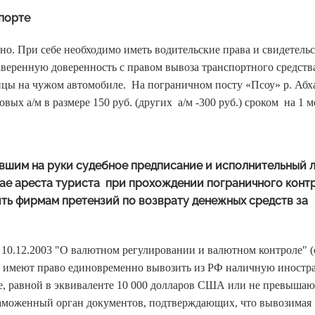
порте
о. При себе необходимо иметь водительские права и свидетельс
веренную доверенность с правом вывоза транспортного средства
ицы на чужом автомобиле. На пограничном посту «Псоу» р. Абх
ых а/м в размере 150 руб. (других а/м -300 руб.) сроком на 1 м
вшим на руки судебное предписание и исполнительный л
чае ареста туриста при прохождении пограничного конт
ть фирмам претензий по возврату денежных средств за
10.12.2003 "О валютном регулировании и валютном контроле" (с
нты имеют право единовременно вывозить из РФ наличную иност
ме, равной в эквиваленте 10 000 долларов США или не превыша
 таможенный орган документов, подтверждающих, что вывозимая