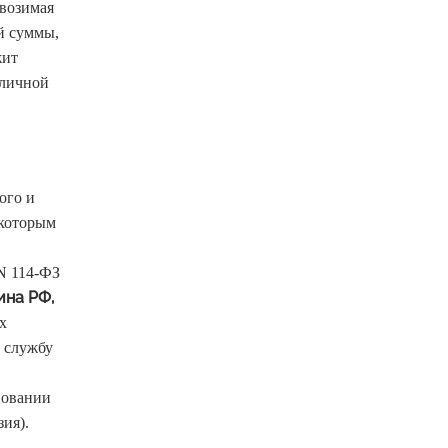
ывозимая
й суммы,
жит
аличной
ого и
 которым
 N 114-ФЗ
ина РФ,
х
ю службу
новании
ия).