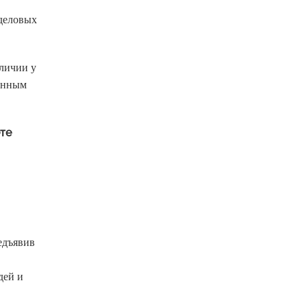
 деловых
аличии у
ранным
те
едъявив
дей и