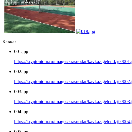
Кавказ
001.jpg
https://kryptontour.ru/images/krasnodar/kavkaz-gelendzjik/001.
002.jpg
https://kryptontour.ru/images/krasnodar/kavkaz-gelendzjik/002.
003.jpg
https://kryptontour.ru/images/krasnodar/kavkaz-gelendzjik/003.
004.jpg
https://kryptontour.ru/images/krasnodar/kavkaz-gelendzjik/004.
005.jpg