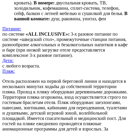
кровать).
В номере:
двуспальная кровать, ТВ,
холодильник, кофемашина, сплит-система, телефон,
сейф, балкон с летней мебелью и сушилкой для белья.
В
ванной комнате:
душ, раковина, унитаз, фен
Питание:
по системе
«
ALL INCLUSIVE»:
3-х разовое питание по
системе «шведский стол», промежуточные станции питания,
разнообразие алкогольных и безалкогольных напитков в кафе
и баре (при низкой загрузке отеле предоставляется
комплексное 3-х разовое питание).
Дети:
с любого возраста.
Пляж:
Отель расположен на первой береговой линии и находится в
нескольких минутах ходьбы до собственной территории
пляжа. Проход к пляжу оборудован деревянными дорожками.
Территория пляжа огорожена, вход осуществляется строго по
гостевым браслетам отеля. Пляж оборудован: шезлонгами,
навесами, зонтиками, кабинами для переодевания, туалетами
и душевыми, детской игровой зоной, волейбольной
площадкой. Имеется спасательный и медицинский пост. Для
гостей на пляже ежедневно проводятся пляжные
анимационные программы для детей и взрослых. За