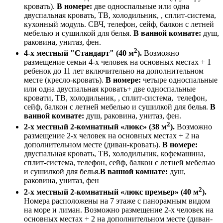
кровать).
В номере:
две односпальные или одна
двуспальная кровать, ТВ, холодильник, , сплит-система,
кухонный модуль. СВЧ, телефон, сейф, балкон с летней
мебелью и сушилкой для белья.
В ванной комнате:
душ,
раковина, унитаз, фен.
2
4-х местный "Стандарт" (40 м
).
Возможно
размещение семьи 4-х человек на основных местах + 1
ребенок до 11 лет включительно на дополнительном
месте (кресло-кровать).
В номере:
четыре односпальные
или одна двуспальная кровать+ две односпальные
кровати, ТВ, холодильник, , сплит-система, телефон,
сейф, балкон с летней мебелью и сушилкой для белья.
В
ванной комнате:
душ, раковина, унитаз, фен.
2
2-х местный 2-комнатный «люкс» (38 м
).
Возможно
размещение 2-х человек на основных местах + 2 на
дополнительном месте (диван-кровать).
В номере:
двуспальная кровать, ТВ, холодильник, кофемашина,
сплит-система, телефон, сейф, балкон с летней мебелью
и сушилкой для белья.
В ванной комнате:
душ,
раковина, унитаз, фен
2
2-х местный 2-комнатный «люкс премьер» (40 м
).
Номера расположены на 7 этаже с панорамным видом
на море и лиман. Возможно размещение 2-х человек на
основных местах + 2 на дополнительном месте (диван-