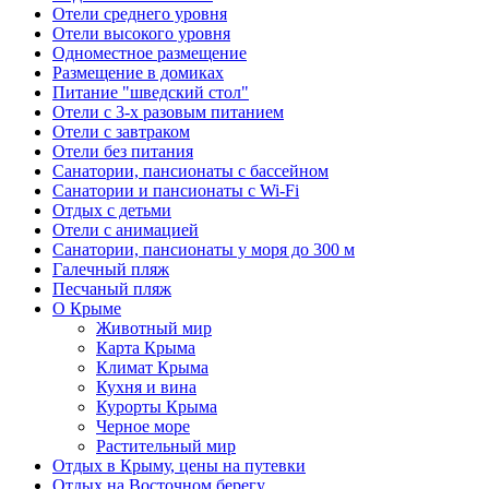
Отели среднего уровня
Отели высокого уровня
Одноместное размещение
Размещение в домиках
Питание "шведский стол"
Отели с 3-х разовым питанием
Отели с завтраком
Отели без питания
Санатории, пансионаты с бассейном
Санатории и пансионаты с Wi-Fi
Отдых с детьми
Отели с анимацией
Санатории, пансионаты у моря до 300 м
Галечный пляж
Песчаный пляж
О Крыме
Животный мир
Карта Крыма
Климат Крыма
Кухня и вина
Курорты Крыма
Черное море
Растительный мир
Отдых в Крыму, цены на путевки
Отдых на Восточном берегу