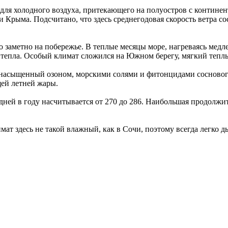
ля холодного воздуха, притекающего на полуостров с континент
 Крыма. Подсчитано, что здесь среднегодовая скорость ветра сос
 заметно на побережье. В теплые месяцы море, нагреваясь медле
о тепла. Особый климат сложился на Южном берегу, мягкий тепл
й, насыщенный озоном, морскими солями и фитонцидами сосновог
щей летней жары.
ей в году насчитывается от 270 до 286. Наибольшая продолжит
мат здесь не такой влажный, как в Сочи, поэтому всегда легк