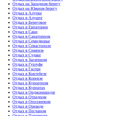
Отдых на Западном берегу
Отдых на Южном берегу
Отдых в Алупке
Отдых в Алуште
Отдых в Береговое
Отдых в Евпатории
Отдых в Саки
Отдых в Санаторном
Отдых в Семидворье
Отдых в Севастополе
Отдых в Симеизе
Отдых в Судаке
Отдых в Заозерном
Отдых в Гурзуфе
Отдых в Гаспре
Отдых в Коктебеле
Отдых в Кореизе
Отдых в Курортном
Отдых в Курпатах
Отдых в Орджоникидзе
Отдых в Отрадном
Отдых в Оползневом
Отдых в Ореанде
Отдых в Песчаном
Отдых в Партените