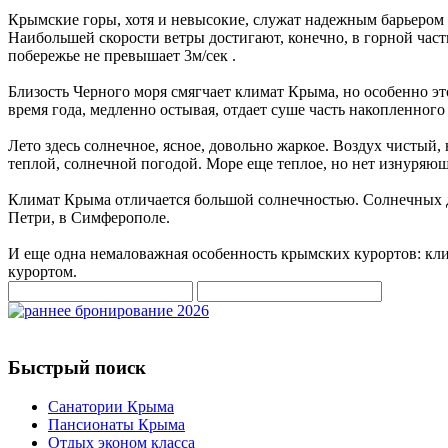
Крымские горы, хотя и невысокие, служат надежным барьером д
Наибольшей скорости ветры достигают, конечно, в горной части
побережье не превышает 3м/сек .
Близость Черного моря смягчает климат Крыма, но особенно это
время года, медленно остывая, отдает суше часть накопленног
Лето здесь солнечное, ясное, довольно жаркое. Воздух чисты
теплой, солнечной погодой. Море еще теплое, но нет изнуряю
Климат Крыма отличается большой солнечностью. Солнечных дн
Петри, в Симферополе.
И еще одна немаловажная особенность крымских курортов: кли
курортом.
Быстрый поиск
Санатории Крыма
Пансионаты Крыма
Отдых эконом класса