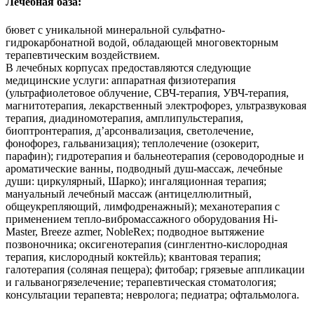
Лечебная база:
бювет с уникальной минеральной сульфатно-
гидрокарбонатной водой, обладающей многовекторным
терапевтическим воздействием.
В лечебных корпусах предоставляются следующие
медицинские услуги: аппаратная физиотерапия
(ультрафиолетовое облучение, СВЧ-терапия, УВЧ-терапия,
магнитотерапия, лекарственный электрофорез, ультразвуковая
терапия, диадиномотерапия, амплипульстерапия,
биоптронтерапия, д’арсонвализация, светолечение,
фонофорез, гальванизация); теплолечение (озокерит,
парафин); гидротерапия и бальнеотерапия (сероводородные и
ароматические ванны, подводный душ-массаж, лечебные
души: циркулярный, Шарко); ингаляционная терапия;
мануальный лечебный массаж (антицеллюлитный,
общеукрепляющий, лимфодренажный); механотерапия с
применением тепло-вибромассажного оборудования Hi-
Master, Breeze azmer, NobleRex; подводное вытяжение
позвоночника; оксигенотерапия (синглентно-кислородная
терапия, кислородный коктейль); квантовая терапия;
галотерапия (соляная пещера); фитобар; грязевые аппликации
и гальваногрязелечение; терапевтическая стоматология;
консультации терапевта; невролога; педиатра; офтальмолога.