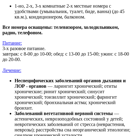
1-но, 2-х, 3-х комнатные 2-х местные номера с
удобствами (умывальник, туалет, биде, ванна) (до 45
кв.м.), кондиционером, балконом.
Все номера оснащены: телевизором, холодильником,
радио, телефоном.
Питание:
3-х разовое питание.
завтрак: с 8-00 до 10-00; обед: с 13-00 до 15-00; ужин: с 18-00
до 20-00.
Лечение:
Неспецифических заболеваний органов дыхания и
ЛОР - органов
— ларингит хронический; отиты
хронические; ринит хронический; синусит
хронический; тонзиллит хронический; фарингит
хронический; бронхиальная астма; хронический
бронхит.
Заболеваний вегетативной нервной системы
—
астенических, неврозоподобных состояний у детей;
невротических заболеваний от стресса (неврастения,
неврозы); расстройства сна неорганической этиологии;
синдром хронической усталости.