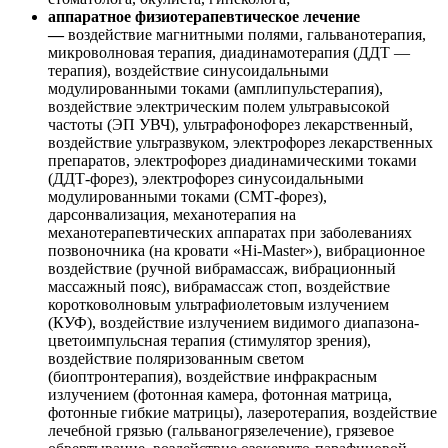
аппаратное физиотерапевтическое лечение
—
воздействие магнитными полями, гальванотерапия,
микроволновая терапия, диадинамотерапия (ДДТ —
терапия), воздействие синусоидальными
модулированными токами (амплипульстерапия),
воздействие электрическим полем ультравысокой
частоты (ЭП УВЧ), ультрафонофорез лекарственный,
воздействие ультразвуком, электрофорез лекарственных
препаратов, электрофорез диадинамическими токами
(ДДТ-форез), электрофорез синусоидальными
модулированными токами (СМТ-форез),
дарсонвализация, механотерапия на
механотерапевтических аппаратах при заболеваниях
позвоночника (на кровати «Hi-Master»), вибрационное
воздействие (ручной вибрамассаж, вибрационный
массажный пояс), вибрамассаж стоп, воздействие
коротковолновым ультрафиолетовым излучением
(КУФ), воздействие излучением видимого диапазона-
цветоимпульсная терапия (стимулятор зрения),
воздействие поляризованным светом
(биоптронтерапия), воздействие инфракрасным
излучением (фотонная камера, фотонная матрица,
фотонные гибкие матрицы), лазеротерапия, воздействие
лечебной грязью (гальваногрязелечение), грязевое