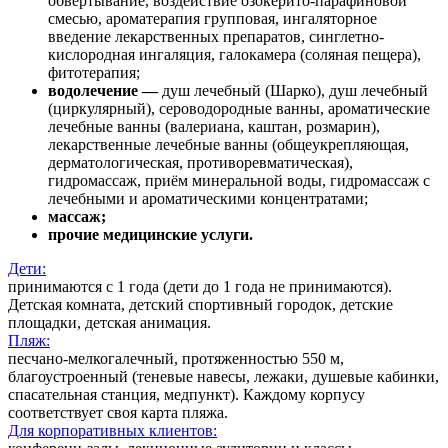
обвертывание, воздействие озокерито-парафиновой
смесью, ароматерапия групповая, ингаляторное
введение лекарственных препаратов, синглетно-
кислородная ингаляция, галокамера (соляная пещера),
фитотерапия;
водолечение —
душ лечебный (Шарко), душ лечебный
(циркулярный), сероводородные ванны, ароматические
лечебные ванны (валериана, каштан, розмарин),
лекарственные лечебные ванны (общеукрепляющая,
дерматологическая, противоревматическая),
гидромассаж, приём минеральной воды, гидромассаж с
лечебными и ароматическими концентратами;
массаж;
прочие медицинские услуги.
Дети:
принимаются с 1 года (дети до 1 года не принимаются).
Детская комната, детский спортивный городок, детские
площадки, детская анимация.
Пляж:
песчано-мелкогалечный, протяженностью 550 м,
благоустроенный (теневые навесы, лежаки, душевые кабинки,
спасательная станция, медпункт). Каждому корпусу
соответствует своя карта пляжа.
Для корпоративных клиентов: