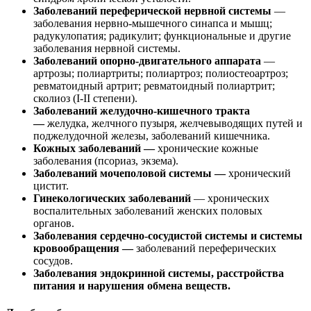
Заболеваний переферической нервной системы
—
заболевания нервно-мышечного синапса и мышц;
радукулопатия; радикулит; функциональные и другие
заболевания нервной системы.
Заболеваний опорно-двигательного аппарата
—
артрозы; полиартриты; полиартроз; полиостеоартроз;
ревматоидный артрит; ревматоидный полиартрит;
сколиоз (I-II степени).
Заболеваний желудочно-кишечного тракта
—
желудка, желчного пузыря, желчевыводящих путей и
поджелудочной железы, заболеваний кишечника.
Кожных заболеваний —
хронические кожные
заболевания (псориаз, экзема).
Заболеваний мочеполовой системы —
хронический
цистит.
Гинекологических заболеваний
— хронических
воспалительных заболеваний женских половых
органов.
Заболевания сердечно-сосудистой системы и системы
кровообращения —
заболеваний переферических
сосудов.
Заболевания эндокринной системы, расстройства
питания и нарушения обмена веществ.