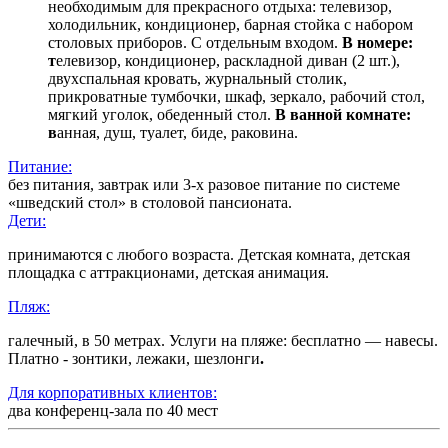
необходимым для прекрасного отдыха: телевизор,
холодильник, кондиционер, барная стойка с набором
столовых приборов. С отдельным входом.
В номере:
т
елевизор, кондиционер, раскладной диван (2 шт.),
двухспальная кровать, журнальный столик,
прикроватные тумбочки, шкаф, зеркало, рабочий стол,
мягкий уголок, обеденный стол.
В ванной комнате:
в
анная, душ, туалет, биде, раковина.
Питание:
без питания, завтрак или 3-х разовое питание по системе
«шведский стол» в столовой пансионата.
Дети:
принимаются с любого возраста. Детская комната, детская
площадка с аттракционами, детская анимация.
Пляж:
галечный, в 50 метрах. Услуги на пляже: бесплатно — навесы.
Платно -
зонтики, лежаки, шезлонги
.
Для корпоративных клиентов:
два конференц-зала по 40 мест